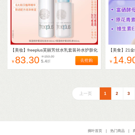
【美妆】
freeplus芙丽芳丝水乳套装补水护肤化
【美食】
21
妆品官方男女正品【临期】
铁锌咀嚼片奶
83.30
￥
153.30
14.9
去抢购
5.4
折
￥
￥
上一页
1
2
3
摘叶首页
|
热门商品
|