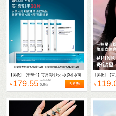
【美妆】
【套组t2】可复美吨吨小水膜补水面
【美妆】
【官
膜3盒+可复美大水膜水润贴3盒
杏粉盘哑光珠
179.55
￥
310.55
119.
去抢购
5.8
折
￥
￥