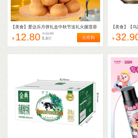
【美食】
爱达乐月饼礼盒中秋节送礼火腿莲蓉
【美食】
【乌
蛋黄豆沙川式灯影牛肉2026新款
装啤酒经典款
12.80
￥
22.80
32.9
去抢购
5.6
折
￥
￥