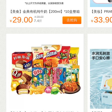
【美食】
金典有机纯牛奶【200ml】*10盒整箱
【美妆】
PR
3.6g优质乳蛋白5月产
油不易脱妆lo
29.00
￥
39.00
33.9
去抢购
7.4
折
￥
￥