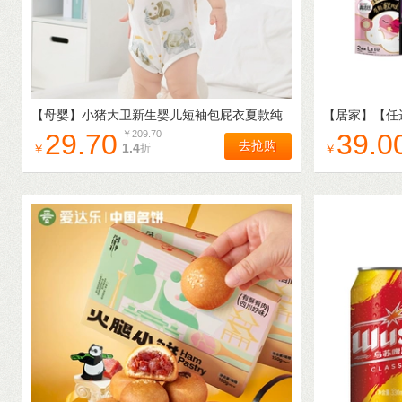
【母婴】
小猪大卫新生婴儿短袖包屁衣夏款纯
【居家】
【任
棉卡通印花偏开扣三角哈衣爬服
生巾护垫姨妈
29.70
￥
209.70
39.0
去抢购
1.4
折
￥
￥