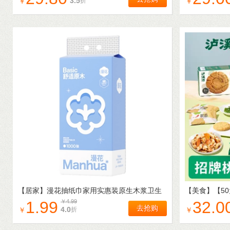
3.5
折
￥
￥
【居家】
漫花抽纸巾家用实惠装原生木浆卫生
【美食】
【5
纸抽取式餐巾纸面巾纸擦手用纸
心办公室零食
1.99
￥
4.99
32.0
去抢购
4.0
折
￥
￥