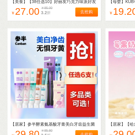
【美食】
【38任选10】好丽友巧克力味派好友
【母婴】
KU
趣呀土豆果心软糖薯愿片零食
屁宝宝幼儿童
27.00
￥
85.00
19.2
去抢购
3.2
折
￥
￥
【居家】
参半酵素氨基酸牙膏美白牙齿益生菌
【居家】
【哈
洁白去渍牙刷牙线漱口支80gtkA
用水杯宝宝幼
29.80
￥
85.80
29.0
去抢购