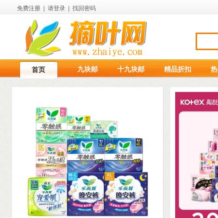
免费注册
|
请登录
|
找回密码
九块邮
十九块邮
精品折扣
热
首页