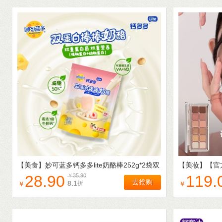
【美食】
妙可蓝多钙多多lite奶酪棒252g*2袋双
【美妆】
【官
蛋白儿童零食常温高钙奶酪棒
光大地色新手
28.90
￥
35.90
119.
去抢购
8.1
折
￥
￥