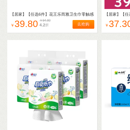
【居家】
【任选6件】花王乐而雅卫生巾零触感
【居家】
【任
姨妈巾日用夜用安睡裤护垫
生巾护垫姨妈
39.80
￥
94.80
37.3
去抢购
4.2
折
￥
￥