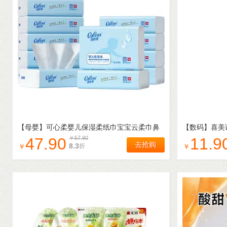
【母婴】
可心柔婴儿保湿柔纸巾宝宝云柔巾鼻
【数码】
喜美
子纸S码110抽12包
舍接线板插排
47.90
￥
57.90
11.9
去抢购
8.3
折
￥
￥