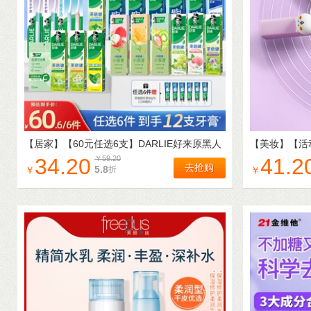
【居家】
【60元任选6支】DARLIE好来原黑人
【美妆】
【活
超白茶牙膏成人正品清新口气
雾唇露女唇彩
34.20
￥
59.20
41.2
去抢购
5.8
折
￥
￥