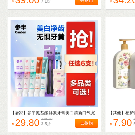
39.00
34.2
去抢购
7.1
折
￥
￥
【居家】
参半氨基酸酵素牙膏美白清新口气宽
【其他】
植护
头软毛牙刷家庭成人-TK
螨男女专洗内
29.80
￥
85.80
7.90
去抢购
3.5
折
￥
￥