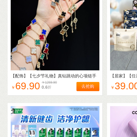
【配饰】
【七夕节礼物】真钻跳动的心项链手
【居家】
【任
链时尚百搭情人女友老婆S2
生巾护垫夜安
69.90
￥
1269.90
39.0
去抢购
0.6
折
￥
￥