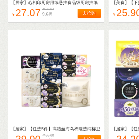
【居家】
心相印厨房用纸悬挂食品级厨房抽纸
【美食】
【下
120抽5提可接触食物纸巾餐巾纸
早餐小蓝瓶牛奶2
27.07
￥
28.07
25.9
去抢购
9.6
折
￥
￥
【居家】
【任选5件】高洁丝海岛棉臻选纯棉卫
【居家】
【任
生巾护垫姨妈巾日用夜安裤
夜用安睡裤官
￥
55.00