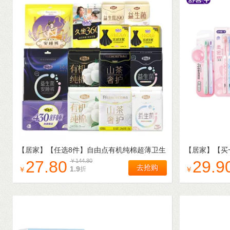
【居家】
【任选8件】自由点有机纯棉超薄卫生
【居家】
【买
巾日夜用安睡裤官方旗舰店3
成人套装家庭
27.80
￥
144.80
29.9
去抢购
1.9
折
￥
￥