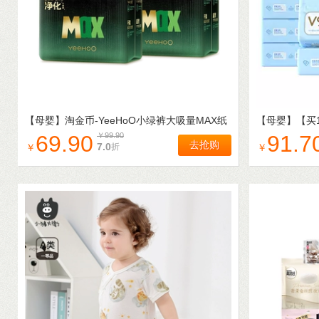
【母婴】
淘金币-YeeHoO小绿裤大吸量MAX纸
【母婴】
【买
尿裤NB-4XL婴儿透气尿不湿拉拉裤
生儿专用乳霜纸
69.90
￥
99.90
91.7
去抢购
7.0
折
￥
￥