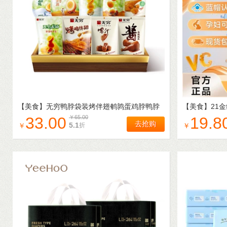
【美食】
无穷鸭脖袋装烤伴翅鹌鹑蛋鸡脖鸭脖
【美食】
21
鸡米卤蛋 多款任选装零食小吃
C片60粒 V
33.00
￥
65.00
19.8
去抢购
5.1
折
￥
￥