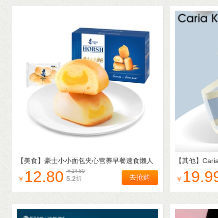
【美食】
豪士小小面包夹心营养早餐速食懒人
【其他】
Car
蛋糕吐司代餐健康零食品整箱A
士内裤中腰款
12.80
￥
24.80
19.9
去抢购
5.2
折
￥
￥