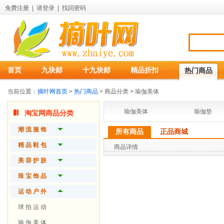
免费注册
|
请登录
|
找回密码
首页
九块邮
十九块邮
精品折扣
热门商品
当前位置：
摘叶网首页
>
热门商品
> 商品分类 > 瑜伽美体
瑜伽美体
瑜伽垫
淘宝网商品分类
潮 流 服 饰
所有商品
正品商城
品 牌 女 装
精 品 鞋 包
商品详情
品 牌 男 装
潮 流 女 鞋
美 容 护 肤
精 致 内 衣
品 质 男 鞋
护 肤 产 品
珠 宝 饰 品
时 尚 配 件
潮 流 女 包
时 尚 彩 妆
开 运 珠 宝
运 动 户 外
精 品 男 包
魅 力 香 水
流 行 饰 品
球 拍 运 动
功 能 箱 包
身 体 护 理
钻 石 首 饰
瑜 伽 美 体