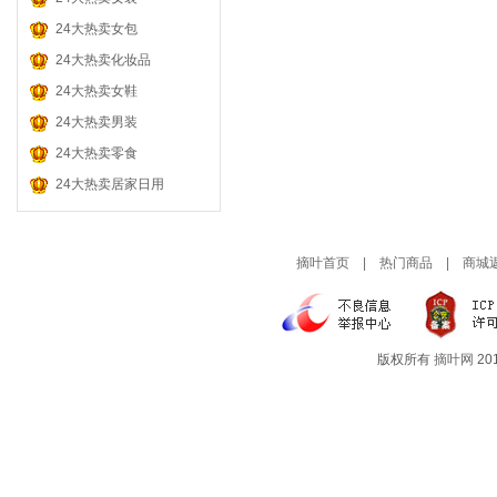
电 玩
玩 具 模 型
灯 饰 | 照 明
哺 乳 用 品
酒 水 饮 料
品牌乐器
24大热卖女包
鲜 花 园 艺
汽 车 用 品
孕 产 护 肤
茶 叶 茗 品
门票旅游
24大热卖化妆品
折 扣 券
宝 宝 教 育
糖 果 零 食
24大热卖女鞋
孕 妇 服 装
肉 类 零 食
24大热卖男装
童 装 童 鞋
粮 油 干 货
24大热卖零食
24大热卖居家日用
进 口 零 食
摘叶首页
|
热门商品
|
商城
版权所有
摘叶网
201