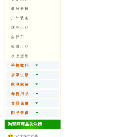
精 油 芳 疗
翡 翠 首 饰
健 身 器 械
时 尚 假 发
宝 石 首 饰
户 外 装 备
美 妆 工 具
黄 金 首 饰
球 类 运 动
男 士 护 肤
珍 珠 首 饰
自 行 车
品 牌 手 表
极 限 运 动
眼 镜 火 机
水 上 运 动
手 机 数 码
手 机
居 家 生 活
笔 记 本
名 品 家 纺
家 电 家 装
数 码 相 机
时 尚 家 饰
大 家 电
母 婴 用 品
随 身 视 听
家 庭 清 洁
生 活 电 器
婴 儿 食 品
食 品 保 健
电 脑 硬 件
厨 房 用 品
厨 房 电 器
婴 儿 用 品
保 健 食 品
图 书 音 像
办 公 设 备
家 居 日 用
个 人 护 理
尿 片 湿 巾
营 养 滋 补
图书杂志
淘宝网商品关注榜
3 C 配 件
宠 物 生 活
装 潢 | 卫 浴
宝 宝 洗 护
坚 果 干 货
音像制品
24大热卖女装