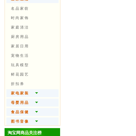
精 油 芳 疗
翡 翠 首 饰
健 身 器 械
笔 记 本
名 品 家 纺
时 尚 假 发
宝 石 首 饰
户 外 装 备
数 码 相 机
时 尚 家 饰
美 妆 工 具
黄 金 首 饰
球 类 运 动
随 身 视 听
家 庭 清 洁
男 士 护 肤
珍 珠 首 饰
自 行 车
电 脑 硬 件
厨 房 用 品
品 牌 手 表
极 限 运 动
办 公 设 备
家 居 日 用
眼 镜 火 机
水 上 运 动
3 C 配 件
宠 物 生 活
电 玩
玩 具 模 型
鲜 花 园 艺
折 扣 券
家 电 家 装
大 家 电
母 婴 用 品
生 活 电 器
婴 儿 食 品
食 品 保 健
厨 房 电 器
婴 儿 用 品
保 健 食 品
图 书 音 像
个 人 护 理
尿 片 湿 巾
营 养 滋 补
图书杂志
淘宝网商品关注榜