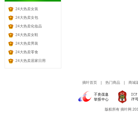
装 潢 | 卫 浴
宝 宝 洗 护
坚 果 干 货
音像制品
24大热卖女装
灯 饰 | 照 明
哺 乳 用 品
酒 水 饮 料
品牌乐器
24大热卖女包
汽 车 用 品
孕 产 护 肤
茶 叶 茗 品
门票旅游
24大热卖化妆品
宝 宝 教 育
糖 果 零 食
24大热卖女鞋
孕 妇 服 装
肉 类 零 食
24大热卖男装
童 装 童 鞋
粮 油 干 货
24大热卖零食
24大热卖居家日用
进 口 零 食
摘叶首页
|
热门商品
|
商城
版权所有
摘叶网
201