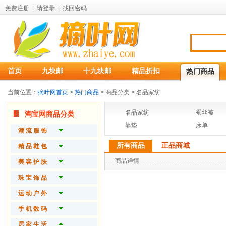
免费注册
|
请登录
|
找回密码
首页
九块邮
十九块邮
精品折扣
热门商品
当前位置：
摘叶网首页
>
热门商品
> 商品分类 > 名品家纺
名品家纺
蚕丝被
淘宝网商品分类
靠垫
床单
潮 流 服 饰
所有商品
正品商城
品 牌 女 装
精 品 鞋 包
商品详情
品 牌 男 装
潮 流 女 鞋
美 容 护 肤
精 致 内 衣
品 质 男 鞋
护 肤 产 品
珠 宝 饰 品
时 尚 配 件
潮 流 女 包
时 尚 彩 妆
开 运 珠 宝
运 动 户 外
精 品 男 包
魅 力 香 水
流 行 饰 品
球 拍 运 动
手 机 数 码
功 能 箱 包
身 体 护 理
钻 石 首 饰
瑜 伽 美 体
手 机
居 家 生 活