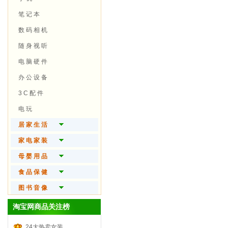
精 油 芳 疗
翡 翠 首 饰
健 身 器 械
笔 记 本
时 尚 假 发
宝 石 首 饰
户 外 装 备
数 码 相 机
美 妆 工 具
黄 金 首 饰
球 类 运 动
随 身 视 听
男 士 护 肤
珍 珠 首 饰
自 行 车
电 脑 硬 件
品 牌 手 表
极 限 运 动
办 公 设 备
眼 镜 火 机
水 上 运 动
3 C 配 件
电 玩
居 家 生 活
名 品 家 纺
家 电 家 装
时 尚 家 饰
大 家 电
母 婴 用 品
家 庭 清 洁
生 活 电 器
婴 儿 食 品
食 品 保 健
厨 房 用 品
厨 房 电 器
婴 儿 用 品
保 健 食 品
图 书 音 像
家 居 日 用
个 人 护 理
尿 片 湿 巾
营 养 滋 补
图书杂志
淘宝网商品关注榜
宠 物 生 活
装 潢 | 卫 浴
宝 宝 洗 护
坚 果 干 货
音像制品
24大热卖女装