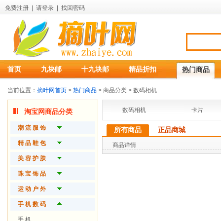
免费注册
|
请登录
|
找回密码
首页
九块邮
十九块邮
精品折扣
热门商品
当前位置：
摘叶网首页
>
热门商品
> 商品分类 > 数码相机
数码相机
卡片
淘宝网商品分类
潮 流 服 饰
所有商品
正品商城
品 牌 女 装
精 品 鞋 包
商品详情
品 牌 男 装
潮 流 女 鞋
美 容 护 肤
精 致 内 衣
品 质 男 鞋
护 肤 产 品
珠 宝 饰 品
时 尚 配 件
潮 流 女 包
时 尚 彩 妆
开 运 珠 宝
运 动 户 外
精 品 男 包
魅 力 香 水
流 行 饰 品
球 拍 运 动
手 机 数 码
功 能 箱 包
身 体 护 理
钻 石 首 饰
瑜 伽 美 体
手 机