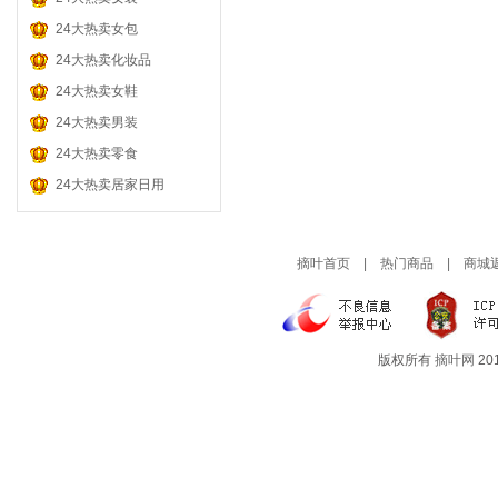
玩 具 模 型
灯 饰 | 照 明
哺 乳 用 品
酒 水 饮 料
品牌乐器
24大热卖女包
鲜 花 园 艺
汽 车 用 品
孕 产 护 肤
茶 叶 茗 品
门票旅游
24大热卖化妆品
折 扣 券
宝 宝 教 育
糖 果 零 食
24大热卖女鞋
孕 妇 服 装
肉 类 零 食
24大热卖男装
童 装 童 鞋
粮 油 干 货
24大热卖零食
24大热卖居家日用
进 口 零 食
摘叶首页
|
热门商品
|
商城
版权所有
摘叶网
201