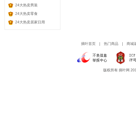
孕 妇 服 装
肉 类 零 食
24大热卖男装
童 装 童 鞋
粮 油 干 货
24大热卖零食
24大热卖居家日用
进 口 零 食
摘叶首页
|
热门商品
|
商城
版权所有
摘叶网
201