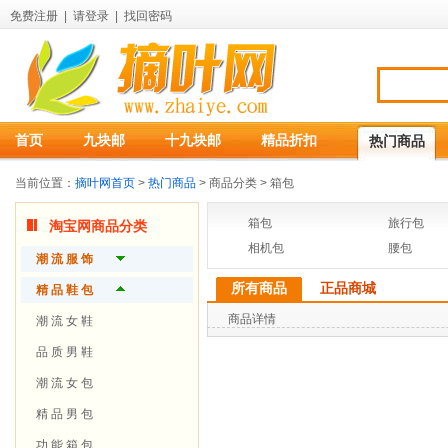
免费注册
|
请登录
|
找回密码
首页
九块邮
十九块邮
精品折扣
热门商品
当前位置：
摘叶网首页
>
热门商品
> 商品分类 > 箱包
箱包
旅行包
淘宝网商品分类
相机包
腰包
潮 流 服 饰
所有商品
正品商城
品 牌 女 装
精 品 鞋 包
商品详情
品 牌 男 装
潮 流 女 鞋
精 致 内 衣
品 质 男 鞋
时 尚 配 件
潮 流 女 包
精 品 男 包
功 能 箱 包