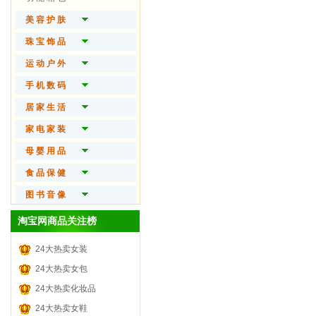
美 容 护 肤
护 肤 产 品
珠 宝 饰 品
时 尚 彩 妆
开 运 珠 宝
运 动 户 外
魅 力 香 水
流 行 饰 品
球 拍 运 动
手 机 数 码
身 体 护 理
钻 石 首 饰
瑜 伽 美 体
手 机
居 家 生 活
精 油 芳 疗
翡 翠 首 饰
健 身 器 械
笔 记 本
名 品 家 纺
家 电 家 装
时 尚 假 发
宝 石 首 饰
户 外 装 备
数 码 相 机
时 尚 家 饰
大 家 电
母 婴 用 品
美 妆 工 具
黄 金 首 饰
球 类 运 动
随 身 视 听
家 庭 清 洁
生 活 电 器
婴 儿 食 品
食 品 保 健
男 士 护 肤
珍 珠 首 饰
自 行 车
电 脑 硬 件
厨 房 用 品
厨 房 电 器
婴 儿 用 品
保 健 食 品
图 书 音 像
品 牌 手 表
极 限 运 动
办 公 设 备
家 居 日 用
个 人 护 理
尿 片 湿 巾
营 养 滋 补
图书杂志
淘宝网商品关注榜
眼 镜 火 机
水 上 运 动
3 C 配 件
宠 物 生 活
装 潢 | 卫 浴
宝 宝 洗 护
坚 果 干 货
音像制品
24大热卖女装
电 玩
玩 具 模 型
灯 饰 | 照 明
哺 乳 用 品
酒 水 饮 料
品牌乐器
24大热卖女包
鲜 花 园 艺
汽 车 用 品
孕 产 护 肤
茶 叶 茗 品
门票旅游
24大热卖化妆品
折 扣 券
宝 宝 教 育
糖 果 零 食
24大热卖女鞋