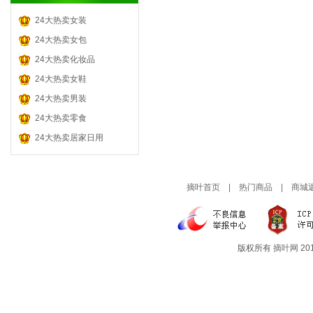
装 潢 | 卫 浴
宝 宝 洗 护
坚 果 干 货
音像制品
24大热卖女装
灯 饰 | 照 明
哺 乳 用 品
酒 水 饮 料
品牌乐器
24大热卖女包
汽 车 用 品
孕 产 护 肤
茶 叶 茗 品
门票旅游
24大热卖化妆品
宝 宝 教 育
糖 果 零 食
24大热卖女鞋
孕 妇 服 装
肉 类 零 食
24大热卖男装
童 装 童 鞋
粮 油 干 货
24大热卖零食
24大热卖居家日用
进 口 零 食
摘叶首页
|
热门商品
|
商城
版权所有
摘叶网
201