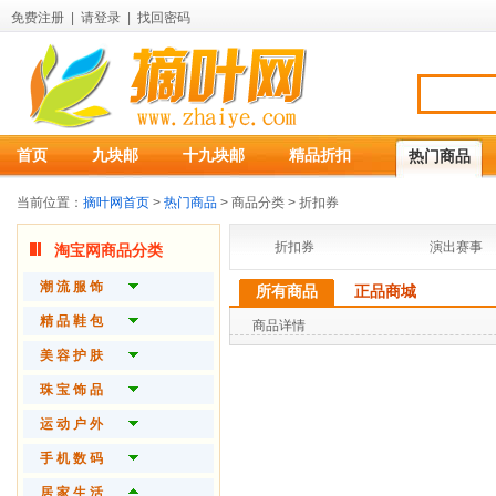
免费注册
|
请登录
|
找回密码
首页
九块邮
十九块邮
精品折扣
热门商品
当前位置：
摘叶网首页
>
热门商品
> 商品分类 > 折扣券
折扣券
演出赛事
淘宝网商品分类
潮 流 服 饰
所有商品
正品商城
品 牌 女 装
精 品 鞋 包
商品详情
品 牌 男 装
潮 流 女 鞋
美 容 护 肤
精 致 内 衣
品 质 男 鞋
护 肤 产 品
珠 宝 饰 品
时 尚 配 件
潮 流 女 包
时 尚 彩 妆
开 运 珠 宝
运 动 户 外
精 品 男 包
魅 力 香 水
流 行 饰 品
球 拍 运 动
手 机 数 码
功 能 箱 包
身 体 护 理
钻 石 首 饰
瑜 伽 美 体
手 机
居 家 生 活