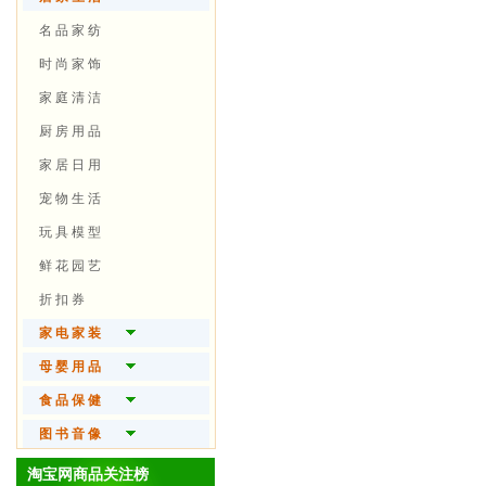
精 油 芳 疗
翡 翠 首 饰
健 身 器 械
笔 记 本
名 品 家 纺
时 尚 假 发
宝 石 首 饰
户 外 装 备
数 码 相 机
时 尚 家 饰
美 妆 工 具
黄 金 首 饰
球 类 运 动
随 身 视 听
家 庭 清 洁
男 士 护 肤
珍 珠 首 饰
自 行 车
电 脑 硬 件
厨 房 用 品
品 牌 手 表
极 限 运 动
办 公 设 备
家 居 日 用
眼 镜 火 机
水 上 运 动
3 C 配 件
宠 物 生 活
电 玩
玩 具 模 型
鲜 花 园 艺
折 扣 券
家 电 家 装
大 家 电
母 婴 用 品
生 活 电 器
婴 儿 食 品
食 品 保 健
厨 房 电 器
婴 儿 用 品
保 健 食 品
图 书 音 像
个 人 护 理
尿 片 湿 巾
营 养 滋 补
图书杂志
淘宝网商品关注榜